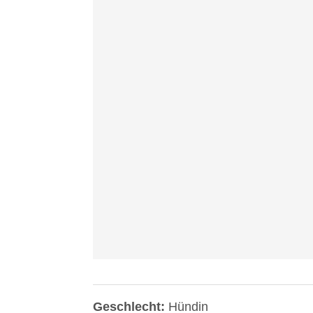
Video
laden
YouTube
immer
entsperren
Geschlecht:
Hündin