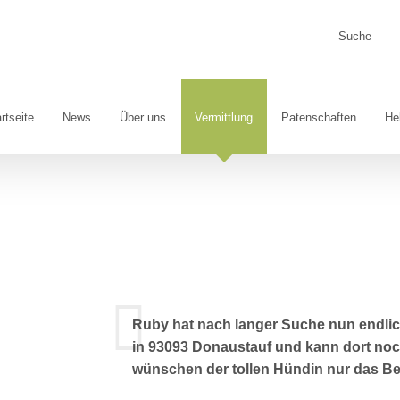
Suche
nach:
rtseite
News
Über uns
Vermittlung
Patenschaften
He
Ruby hat nach langer Suche nun endlic
in 93093 Donaustauf und kann dort noch
wünschen der tollen Hündin nur das B