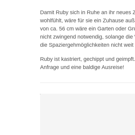
Damit Ruby sich in Ruhe an ihr neues 
Mit
wohlfühlt, wäre für sie ein Zuhause auß
dem
von ca. 56 cm wäre ein Garten oder Gru
Laden
nicht zwingend notwendig, solange die
des
die Spaziergehmöglichkeiten nicht weit 
Videos
akzeptieren
Ruby ist kastriert, gechippt und geimpft
Sie
Anfrage und eine baldige Ausreise!
die
Datenschutzerklärung
von
YouTube.
Mehr
erfahren
Video
laden