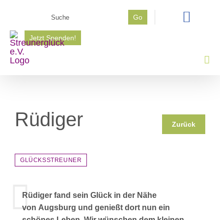
Zum
Suche
Go
Inhalt
nach:
springen
Jetzt Spenden!
Rüdiger
Zurück
GLÜCKSSTREUNER
Rüdiger fand sein Glück in der Nähe
von Augsburg und genießt dort nun ein
schönes Leben. Wir wünschen dem kleinen