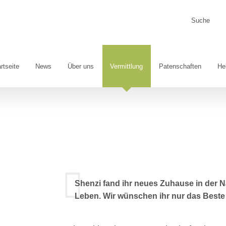
Suche
nach:
rtseite
News
Über uns
Vermittlung
Patenschaften
He
Shenzi fand ihr neues Zuhause in der 
Leben. Wir wünschen ihr nur das Beste u