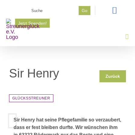
Zum
Suche
Go
Inhalt
nach:
springen
Jetzt Spenden!
Sir Henry
Zurück
GLÜCKSSTREUNER
Sir Henry hat seine Pflegefamilie so verzaubert,
dass er fest bleiben durfte. Wir wünschen ihm
in 63322 Rödermark nur das Beste und eine