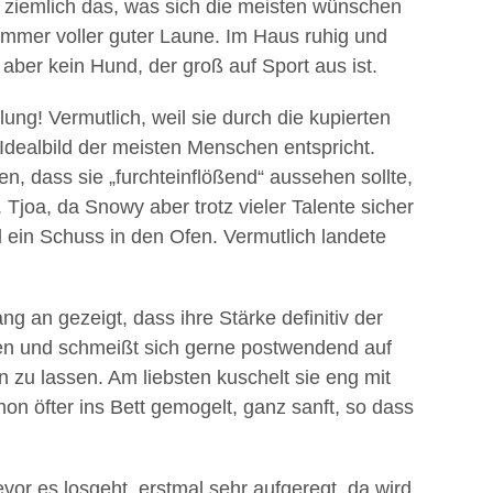
 ziemlich das, was sich die meisten wünschen
d immer voller guter Laune. Im Haus ruhig und
aber kein Hund, der groß auf Sport aus ist.
lung! Vermutlich, weil sie durch die kupierten
Idealbild der meisten Menschen entspricht.
en, dass sie „furchteinflößend“ aussehen sollte,
joa, da Snowy aber trotz vieler Talente sicher
l ein Schuss in den Ofen. Vermutlich landete
ng an gezeigt, dass ihre Stärke definitiv der
en und schmeißt sich gerne postwendend auf
zu lassen. Am liebsten kuschelt sie eng mit
on öfter ins Bett gemogelt, ganz sanft, so dass
evor es losgeht, erstmal sehr aufgeregt, da wird