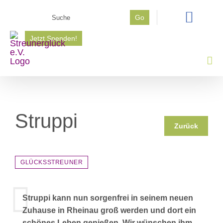
Zum
Suche
Go
Inhalt
nach:
springen
Jetzt Spenden!
Struppi
Zurück
GLÜCKSSTREUNER
Struppi kann nun sorgenfrei in seinem neuen
Zuhause in Rheinau groß werden und dort ein
schönes Leben genießen. Wir wünschen ihm