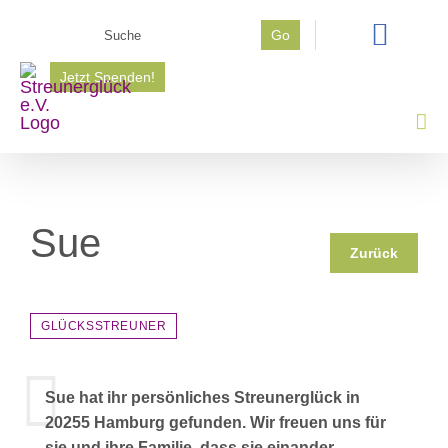
Zum
Suche
Go
Inhalt
nach:
springen
Jetzt Spenden!
Sue
Zurück
GLÜCKSSTREUNER
Sue hat ihr persönliches Streunerglück in
20255 Hamburg gefunden. Wir freuen uns für
sie und ihre Familie, dass sie einander