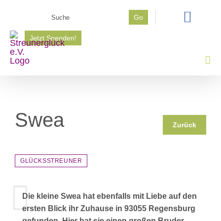
Zum
Suche
Go
Inhalt
nach:
springen
Jetzt Spenden!
Swea
Zurück
GLÜCKSSTREUNER
Die kleine Swea hat ebenfalls mit Liebe auf den
ersten Blick ihr Zuhause in 93055 Regensburg
gefunden. Hier hat sie einen großen Bruder