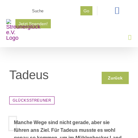
Zum
Suche
Go
Inhalt
nach:
springen
Jetzt Spenden!
Tadeus
Zurück
GLÜCKSSTREUNER
Manche Wege sind nicht gerade, aber sie
führen ans Ziel. Für Tadeus musste es wohl
genau so kommen, um im
M
ühlenbecker Land