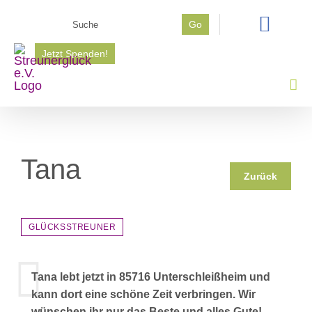
Zum
Suche
Go
Inhalt
nach:
springen
Jetzt Spenden!
Tana
Zurück
GLÜCKSSTREUNER
Tana lebt jetzt in 85716 Unterschleißheim und
kann dort eine schöne Zeit verbringen. Wir
wünschen ihr nur das Beste und alles Gute!