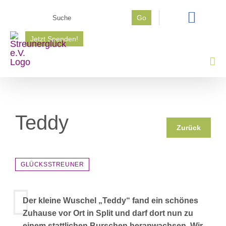
Zum
Suche
Go
Inhalt
nach:
springen
Jetzt Spenden!
Teddy
Zurück
GLÜCKSSTREUNER
Der kleine Wuschel „Teddy“ fand ein schönes
Zuhause vor Ort in Split und darf dort nun zu
einem stattlichen Burschen heranwachsen. Wir