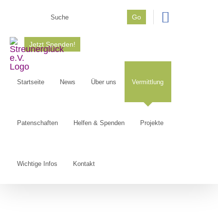
Zum
Go
Inhalt
Suche
springen
nach:
Jetzt Spenden!
Startseite
News
Über uns
Vermittlung
Patenschaften
Helfen & Spenden
Projekte
Wichtige Infos
Kontakt