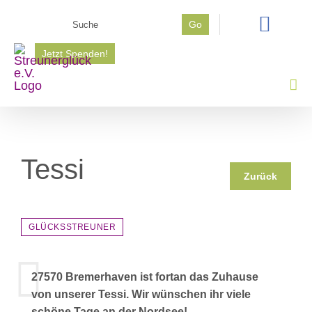
Zum
Suche
Go
Inhalt
nach:
springen
Jetzt Spenden!
Tessi
Zurück
GLÜCKSSTREUNER
27570 Bremerhaven ist fortan das Zuhause
von unserer Tessi. Wir wünschen ihr viele
schöne Tage an der Nordsee!