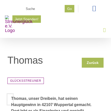
Zum
Suche
Go
Inhalt
nach:
springen
Jetzt Spenden!
Thomas
Zurück
GLÜCKSSTREUNER
Thomas, unser Dreibein, hat seinen
Hauptgewinn in 42107 Wuppertal gemacht.
Dort lebt er als Einzelprinz und genießt