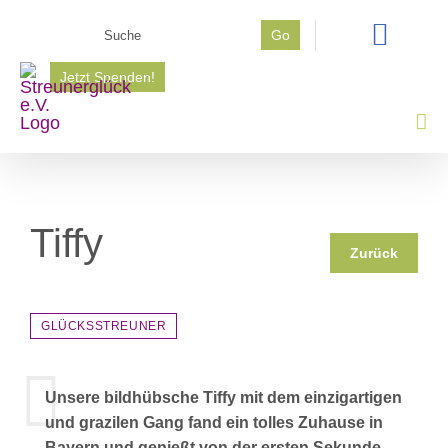
Zum
Suche
Go
Inhalt
nach:
springen
Jetzt Spenden!
Tiffy
Zurück
GLÜCKSSTREUNER
Unsere bildhübsche Tiffy mit dem einzigartigen
und grazilen Gang fand ein tolles Zuhause in
Bayern und genießt von der ersten Sekunde