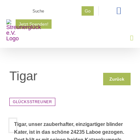
Zum
Suche
Go
Inhalt
nach:
springen
Jetzt Spenden!
Tigar
Zurück
GLÜCKSSTREUNER
Tigar, unser zauberhafter, einzigartiger blinder
Kater, ist in das schöne 24235 Laboe gezogen.
Dort hält er mit seinen beiden Katzenkumpels