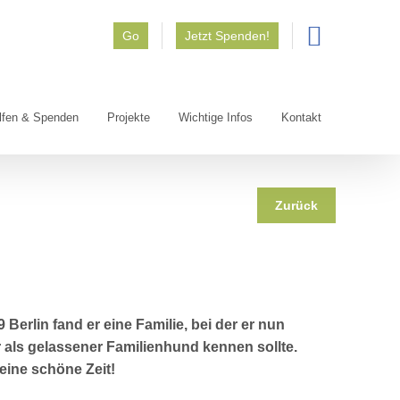
Go
Jetzt Spenden!
lfen & Spenden
Projekte
Wichtige Infos
Kontakt
Zurück
Berlin fand er eine Familie, bei der er nun
 als gelassener Familienhund kennen sollte.
ine schöne Zeit!