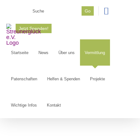
Zum
Go
Inhalt
Suche
springen
nach:
Jetzt Spenden!
Startseite
News
Über uns
Vermittlung
Patenschaften
Helfen & Spenden
Projekte
Wichtige Infos
Kontakt