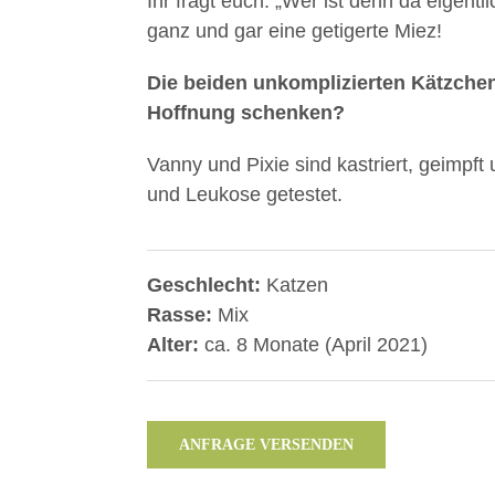
Ihr fragt euch: „Wer ist denn da eigentl
ganz und gar eine getigerte Miez!
Die beiden unkomplizierten Kätzche
Hoffnung schenken?
Vanny und Pixie sind kastriert, geimpft
und Leukose getestet.
Geschlecht:
Katzen
Rasse:
Mix
Alter:
ca. 8 Monate (April 2021)
ANFRAGE VERSENDEN