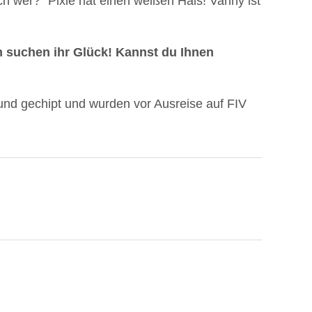
ich wer?“ Pixie hat einen weißen Hals! Vanny ist
n suchen ihr Glück! Kannst du Ihnen
 und gechipt und wurden vor Ausreise auf FIV