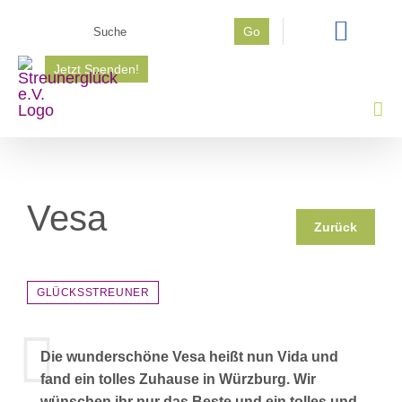
Zum
Suche
Go
Inhalt
nach:
springen
Jetzt Spenden!
Vesa
Zurück
GLÜCKSSTREUNER
Die wunderschöne Vesa heißt nun Vida und
fand ein tolles Zuhause in Würzburg. Wir
wünschen ihr nur das Beste und ein tolles und