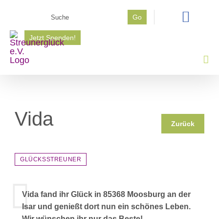
Zum
Suche
Go
Inhalt
nach:
springen
Jetzt Spenden!
Vida
Zurück
GLÜCKSSTREUNER
Vida fand ihr Glück in 85368 Moosburg an der
Isar und genießt dort nun ein schönes Leben.
Wir wünschen ihr nur das Beste!