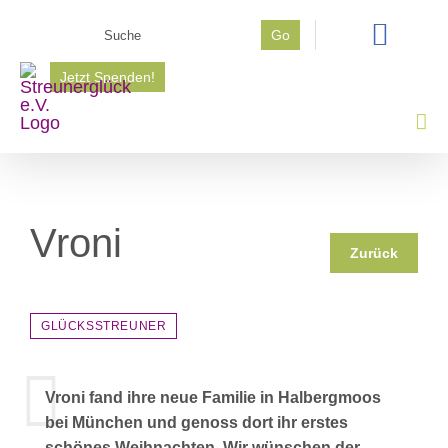
Zum
Suche
Go
Inhalt
nach:
springen
Jetzt Spenden!
Vroni
Zurück
GLÜCKSSTREUNER
Vroni fand ihre neue Familie in Halbergmoos
bei München und genoss dort ihr erstes
schönes Weihnachten. Wir wünschen der