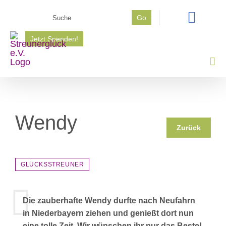
Zum
Suche
Go
Inhalt
nach:
springen
Jetzt Spenden!
Wendy
Zurück
GLÜCKSSTREUNER
Die zauberhafte Wendy durfte nach Neufahrn
in Niederbayern ziehen und genießt dort nun
eine tolle Zeit. Wir wünschen ihr nur das Beste!