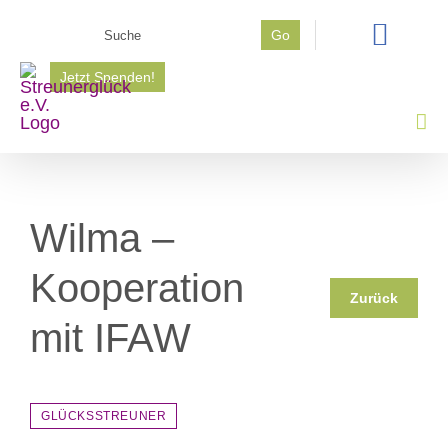
Zum
Suche
Go
Inhalt
nach:
springen
Jetzt Spenden!
Wilma –
Kooperation
Zurück
mit IFAW
GLÜCKSSTREUNER