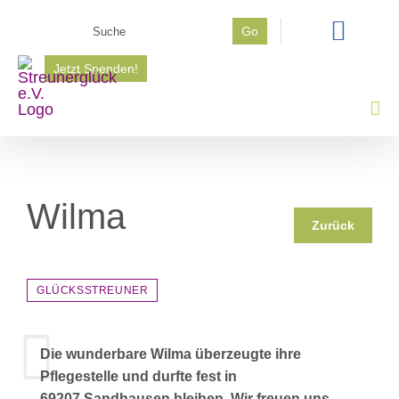
Zum
Suche
Go
Inhalt
nach:
springen
Jetzt Spenden!
Wilma
Zurück
GLÜCKSSTREUNER
Die wunderbare Wilma überzeugte ihre
Pflegestelle und durfte fest in
69207 Sandhausen bleiben. Wir freuen uns