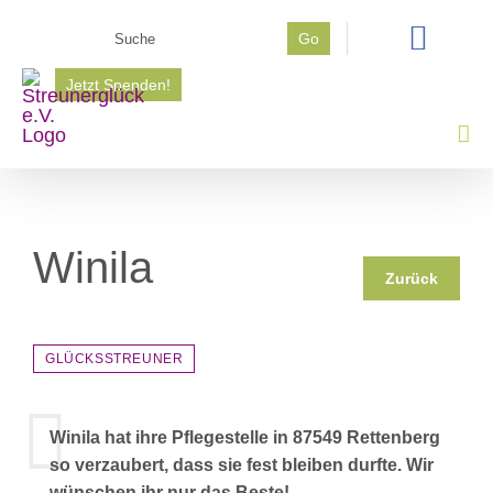
Zum
Suche
Go
Inhalt
nach:
springen
Jetzt Spenden!
Winila
Zurück
GLÜCKSSTREUNER
Winila hat ihre Pflegestelle in 87549 Rettenberg
so verzaubert, dass sie fest bleiben durfte. Wir
wünschen ihr nur das Beste!