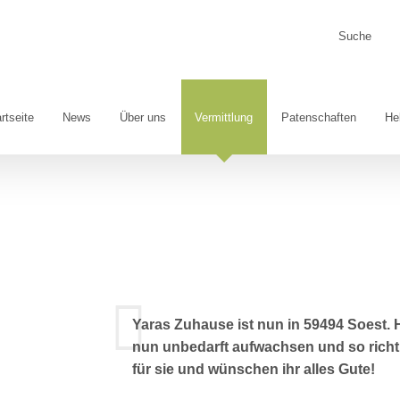
Suche
nach:
rtseite
News
Über uns
Vermittlung
Patenschaften
He
Yaras Zuhause ist nun in 59494 Soest. H
nun unbedarft aufwachsen und so richti
für sie und wünschen ihr alles Gute!