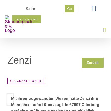
Zum
Suche
Go
Inhalt
nach:
springen
Jetzt Spenden!
Zenzi
Zurück
GLÜCKSSTREUNER
Mit ihrem zugewandten Wesen hatte Zenzi ihre
Menschen sofort überzeugt. In 67697 Otterberg
darf sie nun Wurzeln schlagen und glücklich