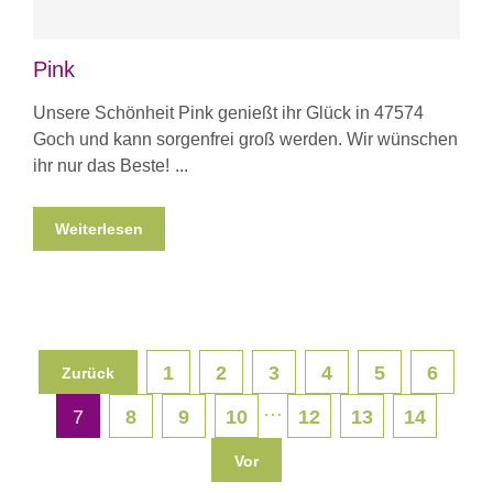
Pink
Unsere Schönheit Pink genießt ihr Glück in 47574
Goch und kann sorgenfrei groß werden. Wir wünschen
ihr nur das Beste!
Weiterlesen
1
2
3
4
5
6
Zurück
···
7
8
9
10
12
13
14
Vor