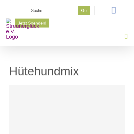
Zum
Suche
Go
Inhalt
nach:
springen
Jetzt Spenden!
Hütehundmix