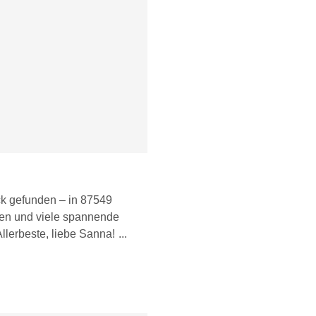
k gefunden – in 87549
ßen und viele spannende
llerbeste, liebe Sanna!