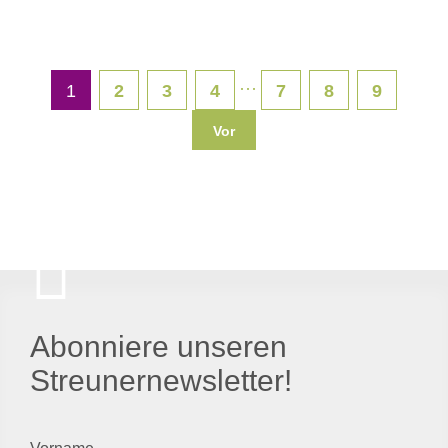
···
1
2
3
4
7
8
9
Vor
Abonniere unseren
Streunernewsletter!