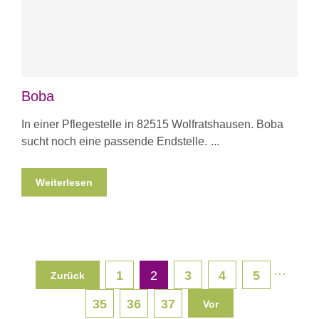
Boba
In einer Pflegestelle in 82515 Wolfratshausen. Boba
sucht noch eine passende Endstelle.
Weiterlesen
···
1
2
3
4
5
Zurück
35
36
37
Vor