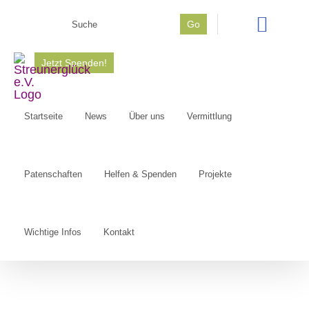
Zum
Go
Inhalt
Suche
springen
nach:
Jetzt Spenden!
Startseite
News
Über uns
Vermittlung
Patenschaften
Helfen & Spenden
Projekte
Wichtige Infos
Kontakt