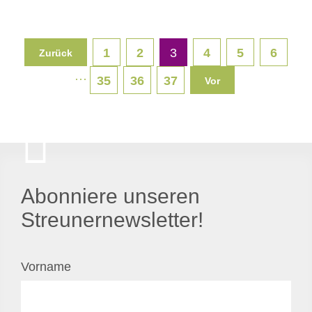
1
2
3
4
5
6
Zurück
···
35
36
37
Vor
Abonniere unseren
Streunernewsletter!
Vorname