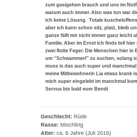
zum gasigehen brauch und uns im Notfal
warum auch immer. Also was tun war die 
ich keine Lösung. Totale kuscheloffensi
aber ich kann schon sitz, platz, bleib u
ganze fällt mir nicht immer ganz leicht a
Familie. Aber im Ernst ich finds toll hi
zwei flotte Feger. Die Menschen hier i
um “Schwammerl” zu suchen, solang ich
muss is das auch super und manchmal 
meine Mitbewohnerin Lia etwas krank is
mich super eingelebt im manchmal kom
Servus bis bald euer Bendi
Geschlecht:
Rüde
Rasse:
Mischling
Alter:
ca. 6 Jahre (Juli 2016)