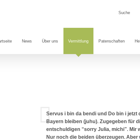
Suche
nach:
rtseite
News
Über uns
Vermittlung
Patenschaften
He
Servus i bin da bendi und Do bin i jetzt 
Bayern bleiben (juhu). Zugegeben für di
entschuldigen “sorry Julia, michi”. Mir w
Nur noch die beiden überzeugen. Aber 