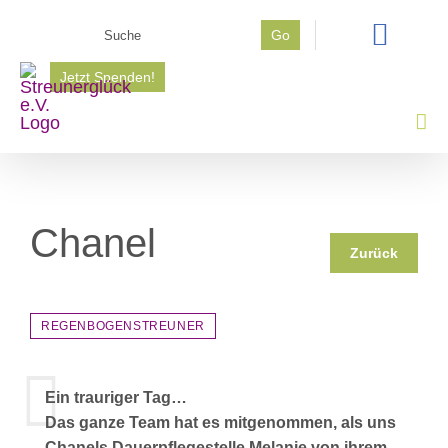
Zum
Suche
Go
Inhalt
nach:
springen
Jetzt Spenden!
Chanel
Zurück
REGENBOGENSTREUNER
Ein trauriger Tag…
Das ganze Team hat es mitgenommen, als uns
Chanels Dauerpflegestelle Melanie von ihrem