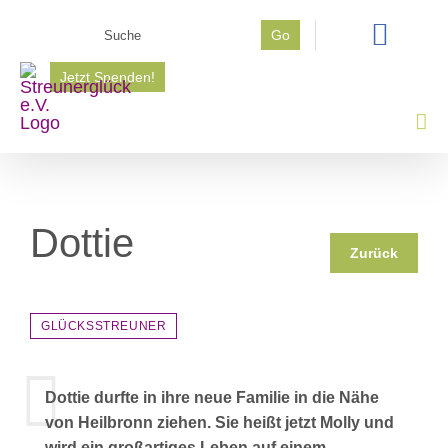
Zum
Suche
Go
Inhalt
nach:
springen
Jetzt Spenden!
Dottie
Zurück
GLÜCKSSTREUNER
Dottie durfte in ihre neue Familie in die Nähe
von Heilbronn ziehen. Sie heißt jetzt Molly und
wird ein großartiges Leben auf einem