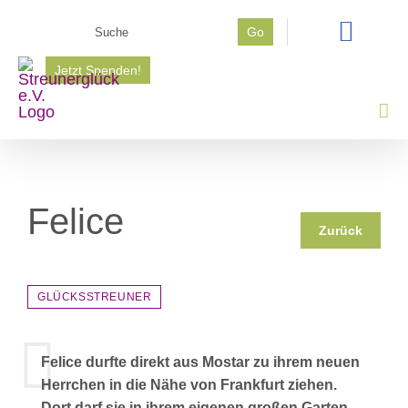
Zum
Suche
Go
Inhalt
nach:
springen
Jetzt Spenden!
Felice
Zurück
GLÜCKSSTREUNER
Felice durfte direkt aus Mostar zu ihrem neuen
Herrchen in die Nähe von Frankfurt ziehen.
Dort darf sie in ihrem eigenen großen Garten