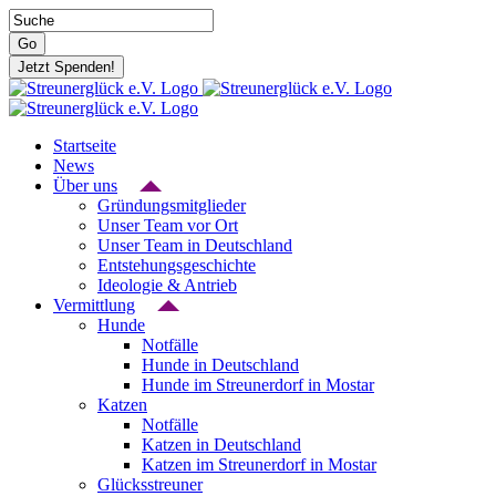
Zum
Suche
Inhalt
nach:
Go
springen
Jetzt Spenden!
Startseite
News
Über uns
Gründungsmitglieder
Unser Team vor Ort
Unser Team in Deutschland
Entstehungsgeschichte
Ideologie & Antrieb
Vermittlung
Hunde
Notfälle
Hunde in Deutschland
Hunde im Streunerdorf in Mostar
Katzen
Notfälle
Katzen in Deutschland
Katzen im Streunerdorf in Mostar
Glücksstreuner