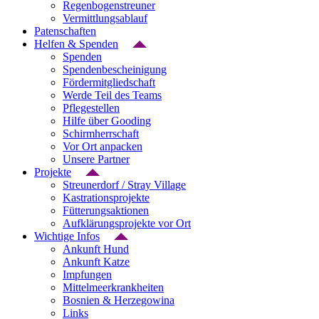
Regenbogenstreuner
Vermittlungsablauf
Patenschaften
Helfen & Spenden
Spenden
Spendenbescheinigung
Fördermitgliedschaft
Werde Teil des Teams
Pflegestellen
Hilfe über Gooding
Schirmherrschaft
Vor Ort anpacken
Unsere Partner
Projekte
Streunerdorf / Stray Village
Kastrationsprojekte
Fütterungsaktionen
Aufklärungsprojekte vor Ort
Wichtige Infos
Ankunft Hund
Ankunft Katze
Impfungen
Mittelmeerkrankheiten
Bosnien & Herzegowina
Links