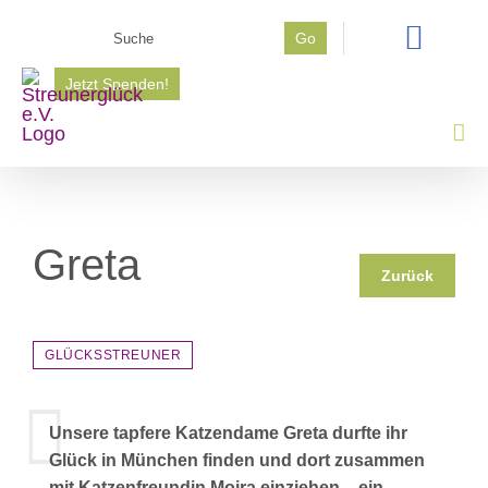
Zum
Suche
Go
Inhalt
nach:
springen
Jetzt Spenden!
Greta
Zurück
GLÜCKSSTREUNER
Unsere tapfere Katzendame Greta durfte ihr
Glück in München finden und dort zusammen
mit Katzenfreundin Moira einziehen – ein