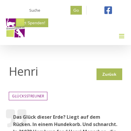
Zum
Suche
Inhalt
Go
nach:
springen
Jetzt Spenden!
Henri
Zurück
GLÜCKSSTREUNER
Das Glück dieser Erde? Liegt auf dem
Rücken. In einem Hundekorb. Und schnarcht.