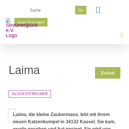
Zum
Suche
Go
Inhalt
nach:
springen
Jetzt Spenden!
Laima
Zurück
GLÜCKSSTREUNER
Laima, die kleine Zaubermaus, lebt mit ihrem
neuen Katzenkumpel in 34132 Kassel. Sie kam,
wurde gesehen und hat gesiegt. Sie wird von