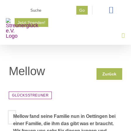
Zum
Suche
Go
Inhalt
nach:
springen
Jetzt Spenden!
Mellow
Zurück
GLÜCKSSTREUNER
Mellow fand seine Familie nun in Oettingen bei
einer Familie, die ihm das gibt was er braucht.
Wir freuen uns sehr für diesen jungen und