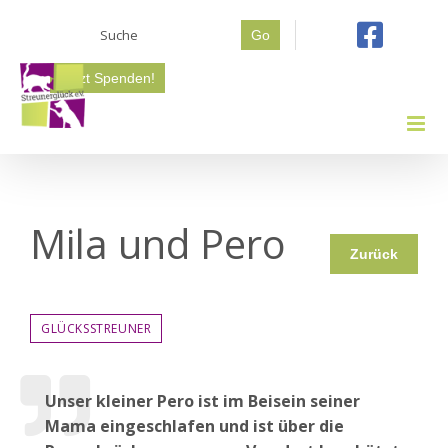
Zum
Suche
Inhalt
Go
nach:
springen
Jetzt Spenden!
Mila und Pero
Zurück
GLÜCKSSTREUNER
Unser kleiner Pero ist im Beisein seiner
Mama eingeschlafen und ist über die