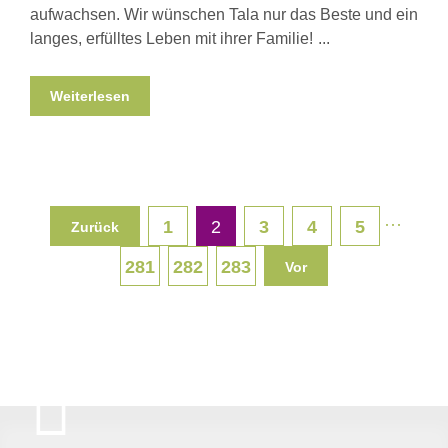
aufwachsen. Wir wünschen Tala nur das Beste und ein
langes, erfülltes Leben mit ihrer Familie!
Weiterlesen
···
1
2
3
4
5
Zurück
281
282
283
Vor