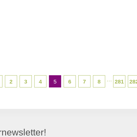
···
2
3
4
5
6
7
8
281
28
newsletter!