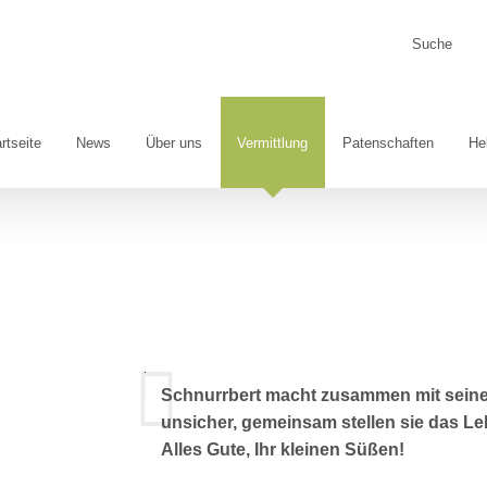
Suche
nach:
Mit
dem
rtseite
News
Über uns
Vermittlung
Patenschaften
He
Laden
des
Videos
akzeptieren
Sie
die
Datenschutzerklärung
von
YouTube.
Mehr
Schnurrbert macht zusammen mit seinem
erfahren
unsicher, gemeinsam stellen sie das Le
Alles Gute, Ihr kleinen Süßen!
Video