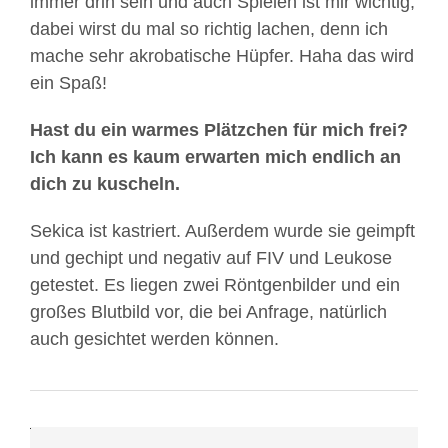
immer drin sein und auch Spielen ist mir wichtig,
dabei wirst du mal so richtig lachen, denn ich
mache sehr akrobatische Hüpfer. Haha das wird
ein Spaß!
Hast du ein warmes Plätzchen für mich frei?
Ich kann es kaum erwarten mich endlich an
Mit
dich zu kuscheln.
dem
Laden
Sekica ist kastriert. Außerdem wurde sie geimpft
des
und gechipt und negativ auf FIV und Leukose
Videos
getestet. Es liegen zwei Röntgenbilder und ein
akzeptieren
großes Blutbild vor, die bei Anfrage, natürlich
Sie
auch gesichtet werden können.
die
Datenschutzerklärung
von
YouTube.
Mehr