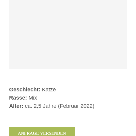
erfahren
Video
laden
YouTube
immer
entsperren
Geschlecht:
Katze
Rasse:
Mix
Alter:
ca. 2,5 Jahre (Februar 2022)
ANFRAGE VERSENDEN