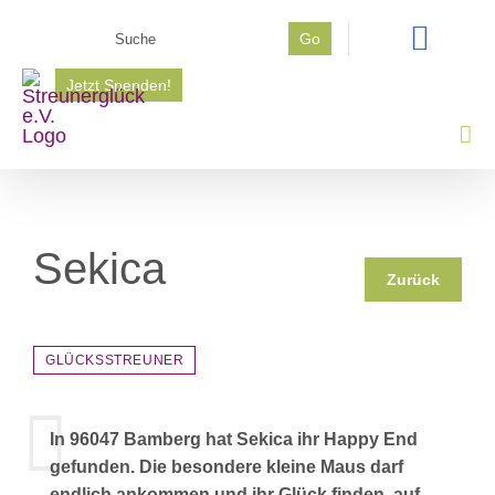
Zum
Suche
Go
Inhalt
nach:
springen
Jetzt Spenden!
Sekica
Zurück
GLÜCKSSTREUNER
In 96047 Bamberg hat Sekica ihr Happy End
gefunden. Die besondere kleine Maus darf
endlich ankommen und ihr Glück finden, auf