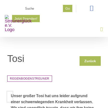
Zum
Suche
Go
Inhalt
nach:
springen
Jetzt Spenden!
Tosi
Zurück
REGENBOGENSTREUNER
Unser großer Tosi hat uns leider aufgrund
einer schwerwiegenden Krankheit verlassen.
Wir sind unendlich traurig, dass wir ihm keine