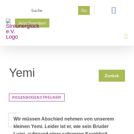
Zum
Suche
Go
Inhalt
nach:
springen
Jetzt Spenden!
Yemi
Zurück
REGENBOGENSTREUNER
Wir müssen Abschied nehmen von unserem
kleinen Yemi. Leider ist er, wie sein Bruder
Luigi, aufgrund einer schweren Krankheit